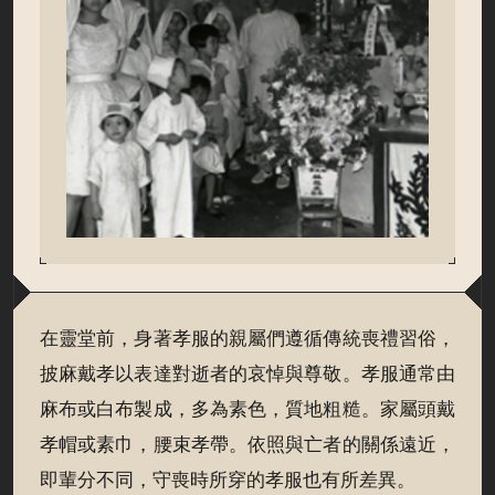
在靈堂前，身著孝服的親屬們遵循傳統喪禮習俗，
披麻戴孝以表達對逝者的哀悼與尊敬。孝服通常由
麻布或白布製成，多為素色，質地粗糙。家屬頭戴
孝帽或素巾，腰束孝帶。依照與亡者的關係遠近，
即輩分不同，守喪時所穿的孝服也有所差異。