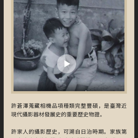
點
擊
前
許蒼澤蒐藏相機品項種類完整豐碩，是臺灣近
往
播
現代攝影器材發展史的重要歷史物證。
放
影
片
許家人的攝影歷史，可溯自日治時期。家族第