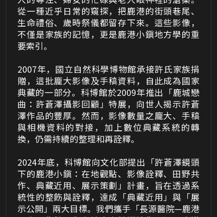
從一種近乎日常的窺探，把鹿港的街頭巷尾、
生命禮俗、歲時祭儀都留存下來。這些影像，
不僅是家族的記憶，更是鹿港小鎭地方學的重
要索引。
2007年，國立自然科學博物館承接許氏家族捐
贈，這批龐大影像及手稿資料，自此成為國家
典藏的一部分。科博館於2009年推出「鹿城戀
曲：許蒼澤攝影回顧」特展，向世人揭示許蒼
澤作品的豐厚。然而，影像數量之龐大、手稿
與相機資料的對接，加上數位典藏系統的轉
換，仍需持續的整理和再詮釋。
2024年底，科博館向文化部提出「許蒼澤鏡頭
下的鹿港小鎭：在地觀點、影像詮釋、田野共
作、典藏近用、展示策劃」計畫，旨在透過系
統性的整飭與詮釋，達成「典藏近用」與「展
示公開」兩大目標。我們攜手「長源醫院—鹿港