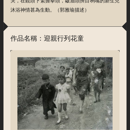
哭，在鏡頭下緊握拳頭，皺眉頭擠目咧嘴的新生兒
沐浴神情甚為生動。（郭雅瑜描述）
作品名稱：迎親行列花童