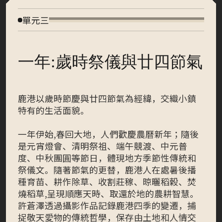
單元三
一年:歲時祭儀與廿四節氣
鹿港以歲時節慶與廿四節氣為經緯，交織小鎮
特有的生活面貌。
一年伊始,春回大地，人們歡慶農曆新年；隨後
是元宵燈會、清明祭祖、端午競渡、中元普
度、中秋團圓等節日，體現地方季節性傳統和
祭儀文。隨著節氣的更替，鹿港人在處暑後播
種育苗、耕作除草、收割莊稼、晾曬稻穀、焚
燒稻草,呈現順應天時、取還於地的農耕智慧。
許蒼澤透過攝影作品記錄鹿港四季的變遷，捕
捉敬天愛物的傳統哲學，保存由土地和人情交