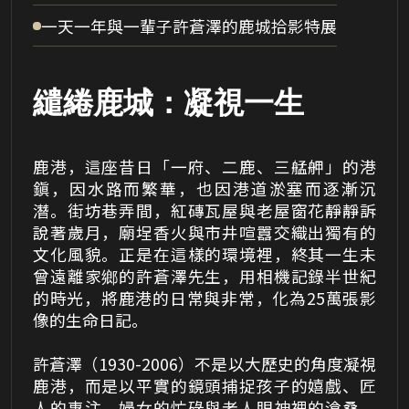
A
l
一天一年與一輩子許蒼澤的鹿城拾影特展
t
+
Z
到
繾綣鹿城：凝視一生
下
方
頁
尾
鹿港，這座昔日「一府、二鹿、三艋舺」的港
鎭，因水路而繁華，也因港道淤塞而逐漸沉
潛。街坊巷弄間，紅磚瓦屋與老屋窗花靜靜訴
說著歲月，廟埕香火與市井喧囂交織出獨有的
文化風貌。正是在這樣的環境裡，終其一生未
曾遠離家鄉的許蒼澤先生，用相機記錄半世紀
的時光，將鹿港的日常與非常，化為25萬張影
像的生命日記。
許蒼澤（1930-2006）不是以大歷史的角度凝視
鹿港，而是以平實的鏡頭捕捉孩子的嬉戲、匠
人的專注、婦女的忙碌與老人眼神裡的滄桑。