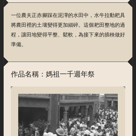
一位農夫正赤腳踩在泥濘的水田中，水牛拉動耙具
將農田裡的土壤變得更加細碎。這個耙田整地的過
程，讓田地變得平整、鬆軟，為接下來的插秧做好
準備。
作品名稱：媽祖一千週年祭