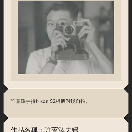
許蒼澤手持Nikon S2相機對鏡自拍。
作品名稱：許蒼澤夫婦