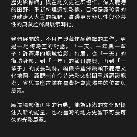
歷史影像館」與在地文史社群協作，深入鹿港
的田野，重新梳理這批影像，目標是讓珍貴的
典藏走入大的視野，實踐更具參與性與公共
性的典藏詮釋與展示轉化。
我們展開的，不只是典藏作品轉譯的工作，更
是一場跨時空的對話。「一天、一年與一輩
子：許蒼澤的鹿城拾影」特展，從「一天」的
街坊身影，到「一年」的節日慶典，再到「一
輩子」的成長軌跡，編織許蒼澤鏡頭下鹿港文
化地圖，讓觀在今昔光影交錯間重新認識鹿
港，省思這座古鎭在臺灣社會變遷中的位置與
意義。
願這場影像再生的行動，能為鹿港的文化記憶
注入新的能量，也為臺灣的地方史留下可長可
久的光影篇章。