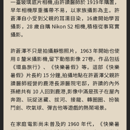
一臺玻璃底片相機,由許讀醫師於 1919年購置，
早年相機厚重攜帶不易，以家族攝影為主。許
蒼澤自小受到父親的耳濡目染，16歲開始學習
攝影，28 歲自購 Nikon S2 相機,積極從事寫實
攝影。
許蒼澤不只是拍攝靜態照片，1963 年開始也使
用 8 釐米攝影機,留下動態影像 27卷。作品包括
《環島旅行》、《快樂暑假》等。這部《快樂
暑假》片長約 15 分鐘,拍攝地點在許蒼澤父親許
讀醫師經營的鹿港長源醫院宅邸，許讀的內外
孫總共有 10 人回到鹿港,影像中滿是孩子在屋內
奔跑、玩捉迷藏、拔河、接龍、轉圈圈、扮裝
鬥劍、吹氣球、彈吉他等遊戲的熱鬧場景。
在家庭電影尚未普及的 1960 年代，《快樂暑