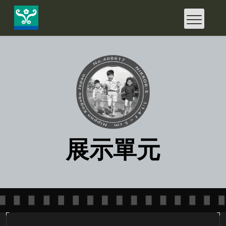
快
速
鍵
設
定
：
A
l
t
+
U
到
上
方
導
覽
、
展示單元
A
l
t
+
C
到
中
央
內
容
:::
、