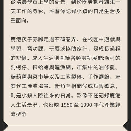
從清晨學童上學的街景，到傍晚勞動者結束一
天工作的身影，許蒼澤記錄小鎮的日常生活多
重面向。
鹿港孩子赤腳走過石磚巷弄、在校園中遊戲與
學習，寫功課、玩耍或協助家計，是成長過程
的記憶。成人生活則圍繞各類勞動展開:漁村的
剖蚵仔、採蛤蜊與曬漁網，市集中的油條攤、
糖葫蘆與菜市場以及工廠製磚、手作麵線、家
庭代工產業場景。街角互相問候或短暫歇息，
則是小鎮人際往來的日常。影像不僅記錄鹿港
人生活景況，也反映 1950 至 1990 年代產業經
濟型態。