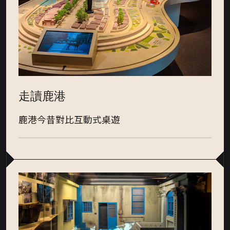
A
l
t
+
Z
到
下
方
頁
尾
走讀鹿港
鹿港今昔對比互動式桌遊