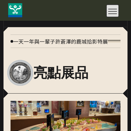
快
速
鍵
設
定
:::
：
A
l
t
一天一年與一輩子許蒼澤的鹿城拾影特展
+
U
到
上
方
亮點展品
導
覽
、
A
l
t
+
C
到
中
央
內
容
、