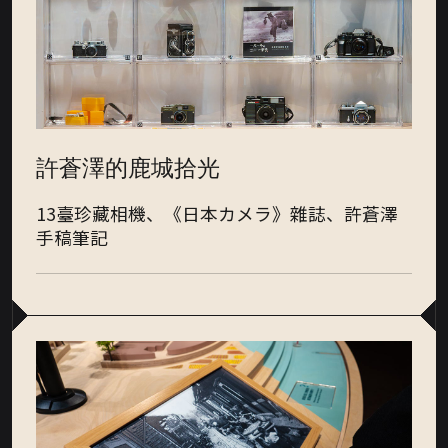
許蒼澤的鹿城拾光
13臺珍藏相機、《日本カメラ》雜誌、許蒼澤
手稿筆記