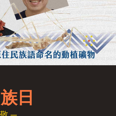
民族日
敬 —