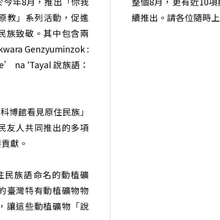
於今年8月，推出「你我
整個8月，更有近10
學原教」系列活動，促進
續推出。請各位隨時上
民族致敬。其中包含兩
a Genzyuminzok :
a 'Tayal 說族語：
ok : 在科博館看見原住民族」
民友人共同推出的多項
要貢獻。
：以原住民族語命名的動植礦
的臺灣特有動植礦物物
，讓這些動植礦物「說