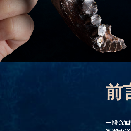
丹尼索瓦人到臺灣特
:::
前
一段深