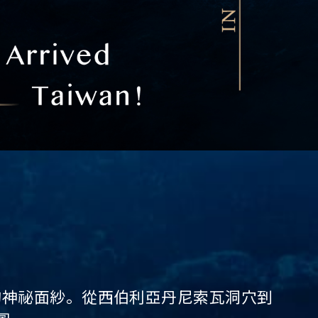
手握著丹尼索瓦人的下
的神祕面紗。從西伯利亞丹尼索瓦洞穴到