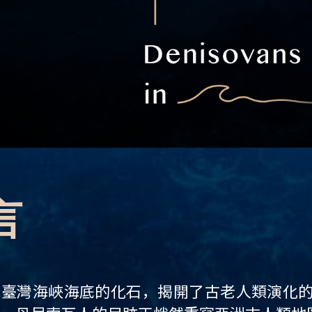
展海報，畫面中有一隻
言
藏臺灣海峽海底的化石，揭開了古老人類演化