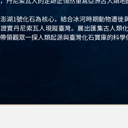
，丹尼索瓦人的足跡正悄然重寫亞洲古人類地
澎湖1號化石為核心，結合冰河時期動物遷徙
度證實丹尼索瓦人現蹤臺灣。展出匯集古人類
帶領觀眾一探人類起源與臺灣化石寶庫的科學