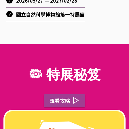
2026/05/27 — 2027/02/28
條
國立自然科學博物館第一特展室
勾
勒
人
🦠 特展秘笈
、
貓
觀看攻略
、