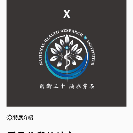
見
你
我
他
牠
它
特
特展介紹