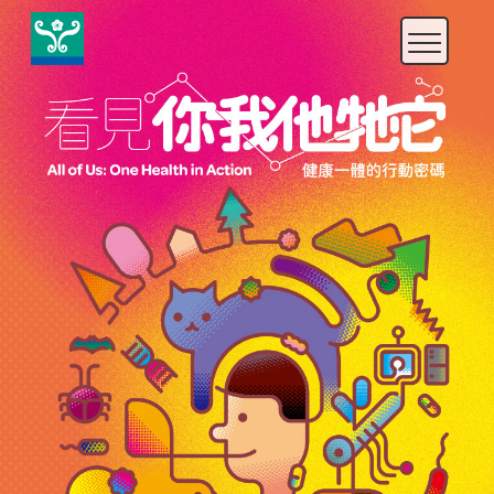
快
速
鍵
設
定
：
A
l
t
+
U
到
上
方
導
覽
、
A
l
t
+
C
到
中
央
內
容
、