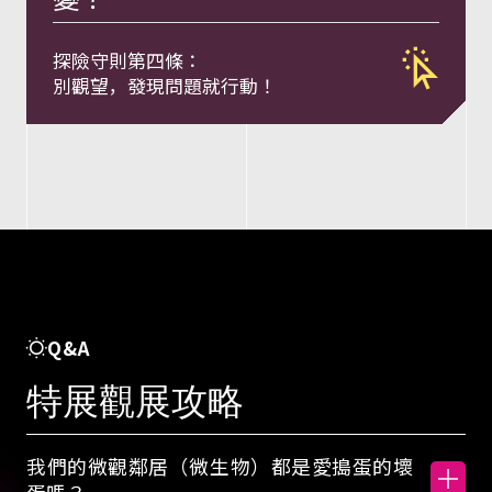
與
探險守則第四條：
行
別觀望，發現問題就行動！
動
密
碼
概
Q&A
特展觀展攻略
念
我們的微觀鄰居（微生物）都是愛搗蛋的壞