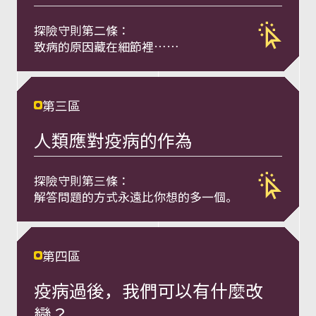
a
l
探險守則第二條：
致病的原因藏在細節裡……
t
第三區
h
人類應對疫病的作為
健
探險守則第三條：
康
解答問題的⽅式永遠⽐你想的多⼀個。
一
第四區
體
疫病過後，我們可以有什麼改
變？