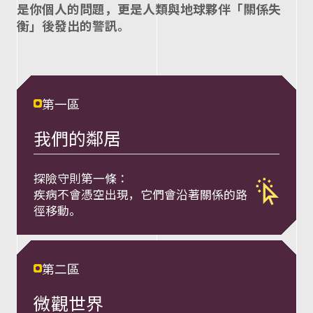
呈
是你個⼈的問題，更是⼈類與地球夥伴「關係失
衡」後發出的警訊。
現
O
第一區
n
我們的鄰居
e
探險守則第⼀條：
前往第一單
疾病不會憑空出現，它們會沿著關係的路
徑移動。
H
e
第二區
微觀世界