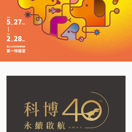
A
l
t
+
Z
到
下
方
頁
尾
科
博
館
看