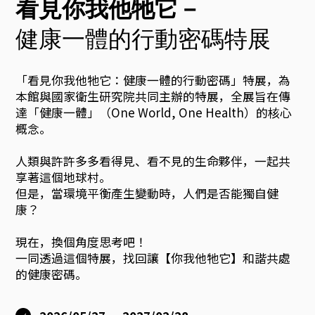
展
看見你我他牠它－
海
健康一體的行動密碼特展
報
「看見你我他牠它：健康一體的行動密碼」特展，為
本館與國家衛生研究院共同主辦的特展，全展旨在傳
：
達「健康一體」（One World, One Health）的核心
概念。
以
人類與許許多多看得見、看不見的生命夥伴，一起共
享著這個地球村。
幾
但是，當環境平衡產生變動時，人們是否能獨自健
康？
何
現在，換個角度思考吧！
一同透過這個特展，找回讓【你我他牠它】和諧共處
的健康密碼。
線