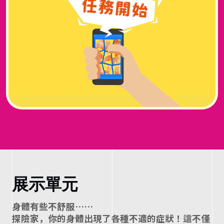
蛇
、
藥
物
與
環
境
展示單元
，
⾝體有些不舒服……
探險家，你的⾝體出現了各種不適的症狀！這不僅