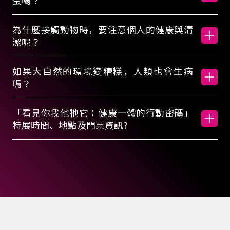
。
蛋嗎？
展
為什麼接觸動物時，要注意個人的健康與清
潔呢？
期
如果大自然的環境變糟糕，人類也會生病
嗎？
為
「看見你我他牠它：健康一體的行動密碼」
2
特展時間、地點及門票資訊?
0
2
6