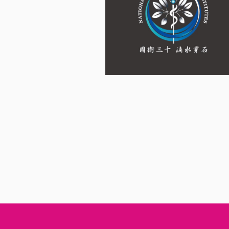
你
我
他
牠
它
特
展
海