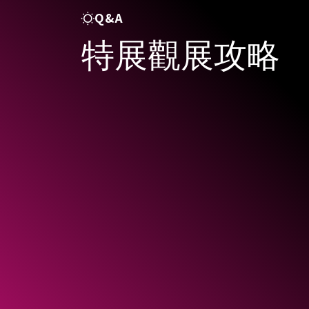
現
Q&A
特展觀展攻略
O
n
e
H
e
a