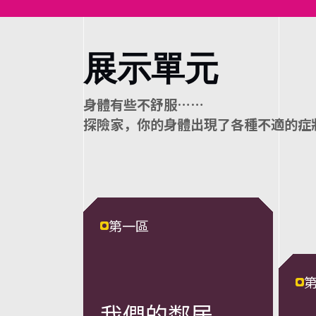
勾
勒
展示單元
人
⾝體有些不舒服……
探險家，你的⾝體出現了各種不適的症
、
貓
、
第一區
蛇
我們的鄰居