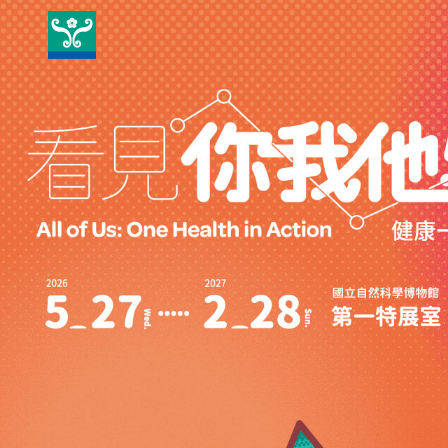
快
速
鍵
設
定
：
A
l
t
+
U
到
上
方
導
覽
、
A
l
t
+
C
到
中
央
內
容
、