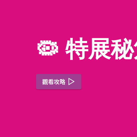
報
：
🦠 特展
以
幾
觀看攻略
何
線
條