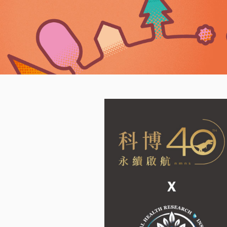
A
l
t
+
Z
到
下
方
頁
科
尾
博
館
看
見