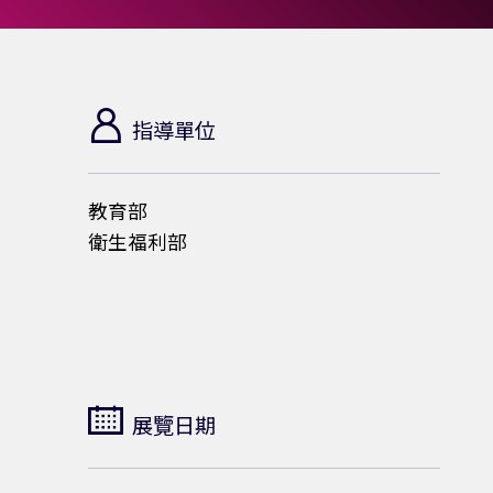
l
t
h
指導單位
健
教育部
康
衛生福利部
一
體
展覽日期
與