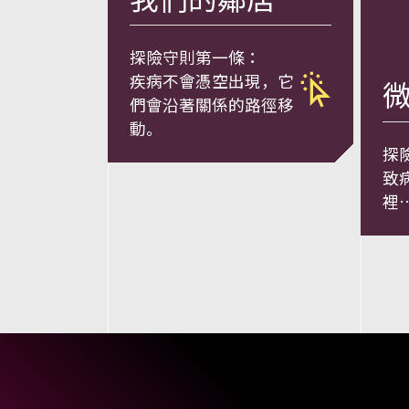
、
藥
探險守則第⼀條：
前往第一單元：我
疾病不會憑空出現，它
物
們會沿著關係的路徑移
動。
與
探
致
環
裡
境
，
呈