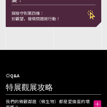
與
探險守則第四條：
行
別觀望，發現問題就行動！
動
密
碼
概
Q&A
特展觀展攻略
念
我們的微觀鄰居（微生物）都是愛搗蛋的壞