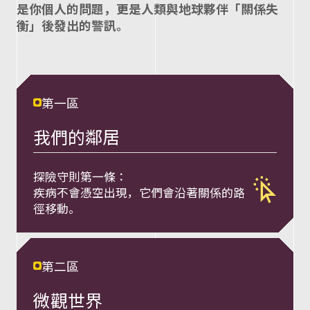
呈
是你個⼈的問題，更是⼈類與地球夥伴「關係失
衡」後發出的警訊。
現
O
第一區
n
我們的鄰居
e
探險守則第⼀條：
前往第一單
疾病不會憑空出現，它們會沿著關係的路
徑移動。
H
e
第二區
微觀世界