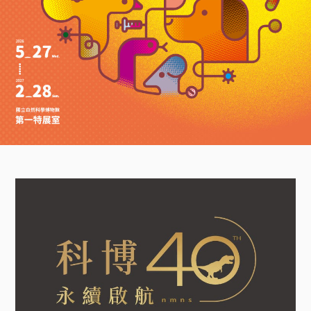
A
l
t
+
Z
到
下
方
頁
尾
科
博
館
看