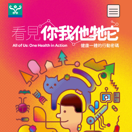
快
速
鍵
設
定
：
A
l
t
+
U
到
上
方
導
覽
、
A
l
t
+
C
到
中
央
內
容
、