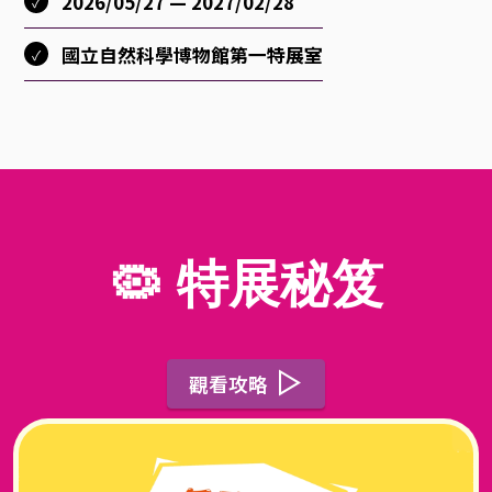
2026/05/27 — 2027/02/28
條
國立自然科學博物館第一特展室
勾
勒
人
🦠 特展秘笈
、
貓
觀看攻略
、