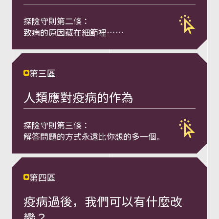
a
l
探險守則第二條：
致病的原因藏在細節裡……
t
第三區
h
人類應對疫病的作為
健
探險守則第三條：
康
解答問題的⽅式永遠⽐你想的多⼀個。
一
第四區
體
疫病過後，我們可以有什麼改
變？