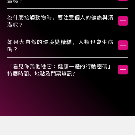
。
蛋嗎？
展
為什麼接觸動物時，要注意個人的健康與清
潔呢？
期
如果大自然的環境變糟糕，人類也會生病
嗎？
為
「看見你我他牠它：健康一體的行動密碼」
2
特展時間、地點及門票資訊?
0
2
6