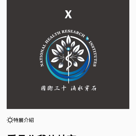
見
你
我
他
牠
它
特
特展介紹