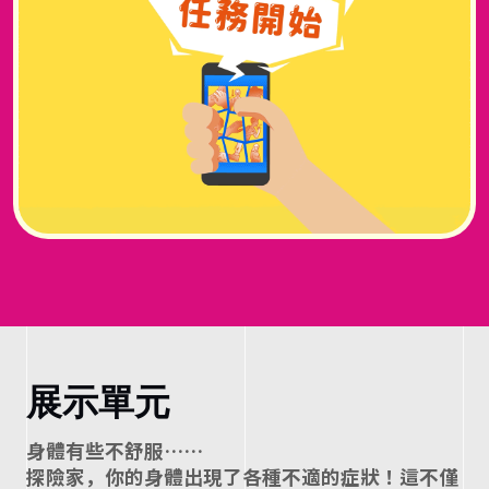
蛇
、
藥
物
與
環
境
展示單元
，
⾝體有些不舒服……
探險家，你的⾝體出現了各種不適的症狀！這不僅