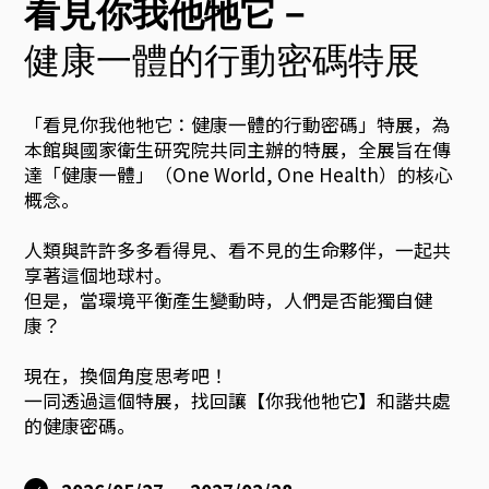
展
看見你我他牠它－
海
健康一體的行動密碼特展
報
「看見你我他牠它：健康一體的行動密碼」特展，為
本館與國家衛生研究院共同主辦的特展，全展旨在傳
：
達「健康一體」（One World, One Health）的核心
概念。
以
人類與許許多多看得見、看不見的生命夥伴，一起共
享著這個地球村。
幾
但是，當環境平衡產生變動時，人們是否能獨自健
康？
何
現在，換個角度思考吧！
一同透過這個特展，找回讓【你我他牠它】和諧共處
的健康密碼。
線