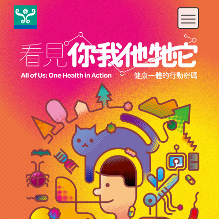
快
速
鍵
設
定
：
A
l
t
+
U
到
上
方
導
覽
、
A
l
t
+
C
到
中
央
內
容
、