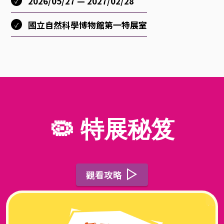
2026/05/27 — 2027/02/28
條
國立自然科學博物館第一特展室
勾
勒
人
🦠 特展秘笈
、
貓
觀看攻略
、