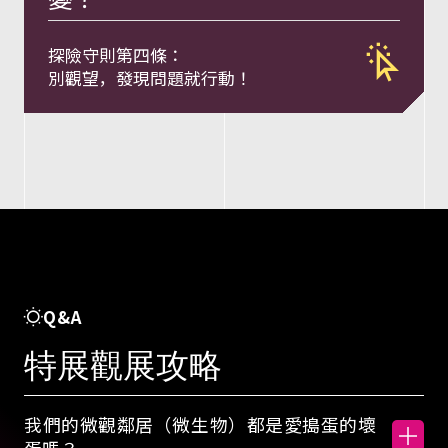
與
探險守則第四條：
行
別觀望，發現問題就行動！
動
密
碼
概
Q&A
特展觀展攻略
念
我們的微觀鄰居（微生物）都是愛搗蛋的壞