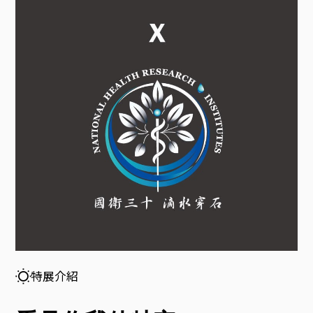
見
你
我
他
牠
它
特
特展介紹