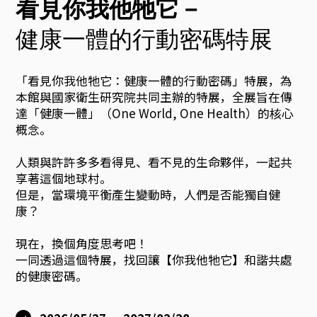
展
看見你我他牠它－
海
健康一體的行動密碼特展
報
「看見你我他牠它：健康一體的行動密碼」特展，為
本館與國家衛生研究院共同主辦的特展，全展旨在傳
：
達「健康一體」（One World, One Health）的核心
概念。
以
人類與許許多多看得見、看不見的生命夥伴，一起共
享著這個地球村。
幾
但是，當環境平衡產生變動時，人們是否能獨自健
康？
何
現在，換個角度思考吧！
一同透過這個特展，找回讓【你我他牠它】和諧共處
的健康密碼。
線