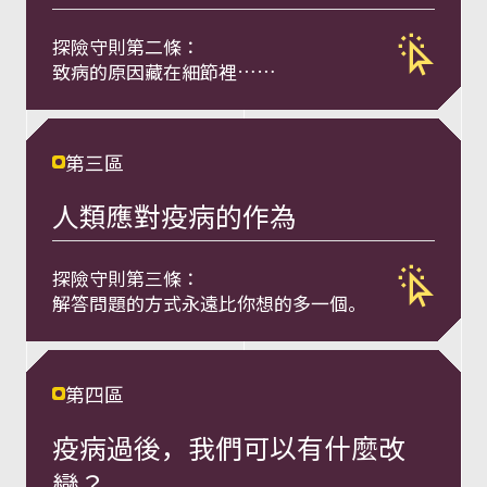
a
l
探險守則第二條：
致病的原因藏在細節裡……
t
第三區
h
人類應對疫病的作為
健
探險守則第三條：
康
解答問題的⽅式永遠⽐你想的多⼀個。
一
第四區
體
疫病過後，我們可以有什麼改
變？