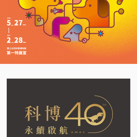
A
l
t
+
Z
到
下
方
頁
尾
科
博
館
看