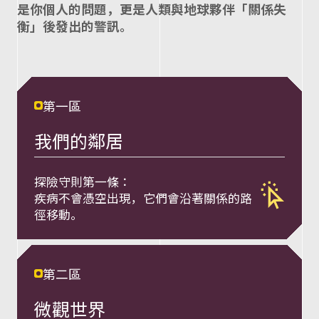
呈
是你個⼈的問題，更是⼈類與地球夥伴「關係失
衡」後發出的警訊。
現
O
第一區
n
我們的鄰居
e
探險守則第⼀條：
前往第一單
疾病不會憑空出現，它們會沿著關係的路
徑移動。
H
e
第二區
微觀世界