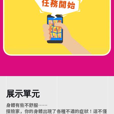
蛇
、
藥
物
與
環
境
展示單元
，
⾝體有些不舒服……
探險家，你的⾝體出現了各種不適的症狀！這不僅