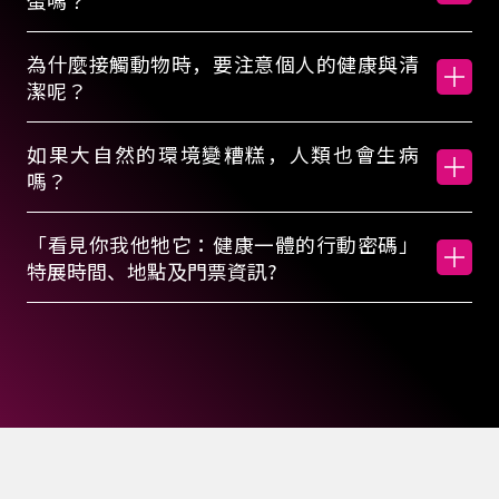
。
蛋嗎？
展
為什麼接觸動物時，要注意個人的健康與清
潔呢？
期
如果大自然的環境變糟糕，人類也會生病
嗎？
為
「看見你我他牠它：健康一體的行動密碼」
2
特展時間、地點及門票資訊?
0
2
6