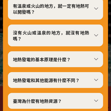
有溫泉或火山的地方，就一定有地熱可
覺
以開發嗎？
呈
現
板
沒有火山或溫泉的地方，就沒有地熱
塊
嗎？
地
熱
噴
地熱發電的基本原理是什麼？
發
與
人
地熱發電和其他能源有什麼不同？
類
社
會
臺灣為什麼有地熱資源？
永
續