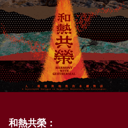
A
l
t
+
Z
到
下
方
頁
尾
和
:::
熱
共
榮
和熱共榮：
-