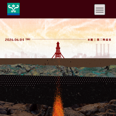
快
速
鍵
設
定
：
A
l
t
+
U
到
上
方
導
覽
、
A
l
t
+
C
到
中
央
內
容
、