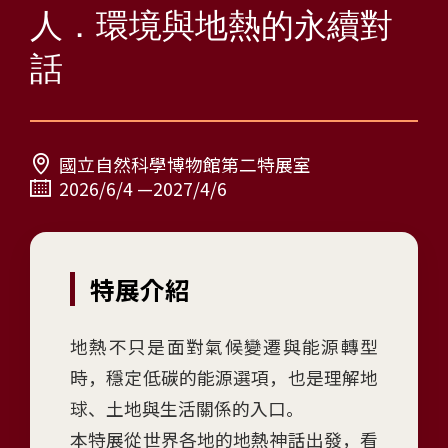
人
人．環境與地熱的永續對
-
話
環
境
與
地
熱
國立自然科學博物館第二特展室
的
2026/6/4 —2027/4/6
永
續
對
特展介紹
話
特
展
地熱不只是面對氣候變遷與能源轉型
(
時，穩定低碳的能源選項，也是理解地
H
球、土地與生活關係的入口。
a
r
本特展從世界各地的地熱神話出發，看