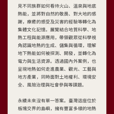
m
見不同族群如何看待火山、溫泉與地底
o
熱能，並將對自然的敬畏、對大地的感
n
謝，療癒的感受及災害的經驗等轉化為
y
w
集體文化記憶。展覽結合地質科學、地
i
熱工程與能源應用，帶領觀眾從科學視
t
角認識地熱的生成、儲集與循環，理解
h
地下熱能如何被探測、開發，並轉化為
G
e
電力與生活資源。透過國內外案例，也
o
呈現地熱如何走進農業、觀光、工藝與
t
地方產業，同時面對土地權利、環境安
h
全、風險治理與社會參與等課題。
e
r
m
永續未來沒有單一答案。臺灣這座位於
a
板塊交界的島嶼，擁有豐富多樣的地熱
l