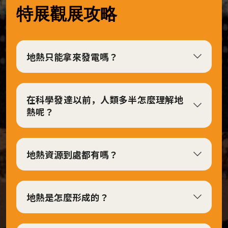
特展觀展攻略
6
日
展
地熱只能拿來發電嗎？
覽
地
點：
在科學發達以前，人類多半怎麼理解地
第
熱呢？
二
特
展
地熱資源到處都有嗎？
室
視
覺
地熱是怎麼形成的？
設
計：
視