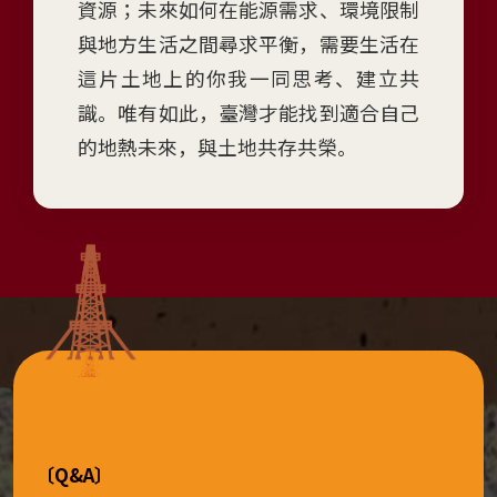
資源；未來如何在能源需求、環境限制
)
與地方生活之間尋求平衡，需要生活在
展
這片土地上的你我一同思考、建立共
覽
識。唯有如此，臺灣才能找到適合自己
日
的地熱未來，與土地共存共榮。
期：
2026
年
6
月
4
日
至
2027
年
4
〔Q&A〕
月