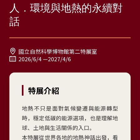
人
人．環境與地熱的永續對
-
話
環
境
與
地
熱
國立自然科學博物館第二特展室
的
2026/6/4 —2027/4/6
永
續
對
特展介紹
話
特
展
地熱不只是面對氣候變遷與能源轉型
(
時，穩定低碳的能源選項，也是理解地
H
球、土地與生活關係的入口。
a
r
本特展從世界各地的地熱神話出發，看