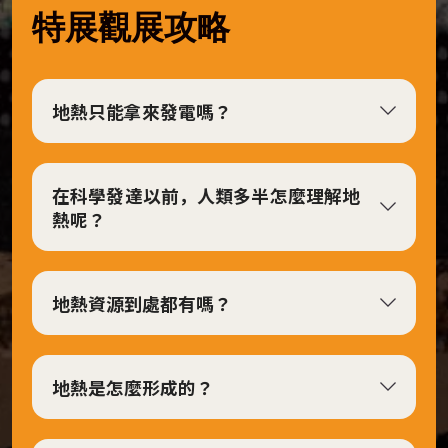
特展觀展攻略
6
日
展
地熱只能拿來發電嗎？
覽
地
點：
在科學發達以前，人類多半怎麼理解地
第
熱呢？
二
特
展
地熱資源到處都有嗎？
室
視
覺
地熱是怎麼形成的？
設
計：
視