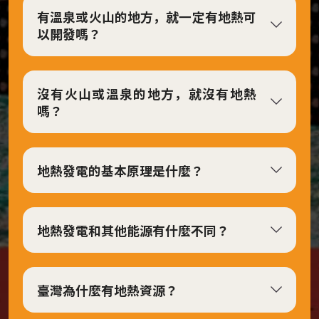
有溫泉或火山的地方，就一定有地熱可
覺
以開發嗎？
呈
現
板
沒有火山或溫泉的地方，就沒有地熱
塊
嗎？
地
熱
噴
地熱發電的基本原理是什麼？
發
與
人
地熱發電和其他能源有什麼不同？
類
社
會
臺灣為什麼有地熱資源？
永
續