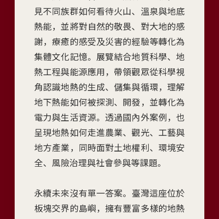
m
見不同族群如何看待火山、溫泉與地底
o
熱能，並將對自然的敬畏、對大地的感
n
謝，療癒的感受及災害的經驗等轉化為
y
w
集體文化記憶。展覽結合地質科學、地
i
熱工程與能源應用，帶領觀眾從科學視
t
角認識地熱的生成、儲集與循環，理解
h
地下熱能如何被探測、開發，並轉化為
G
e
電力與生活資源。透過國內外案例，也
o
呈現地熱如何走進農業、觀光、工藝與
t
地方產業，同時面對土地權利、環境安
h
全、風險治理與社會參與等課題。
e
r
m
永續未來沒有單一答案。臺灣這座位於
a
板塊交界的島嶼，擁有豐富多樣的地熱
l