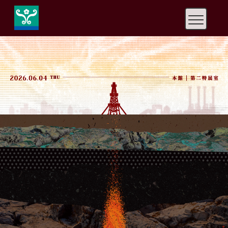
快
速
鍵
設
定
：
A
l
t
+
U
到
上
方
導
覽
、
A
l
t
+
C
到
中
央
內
容
、