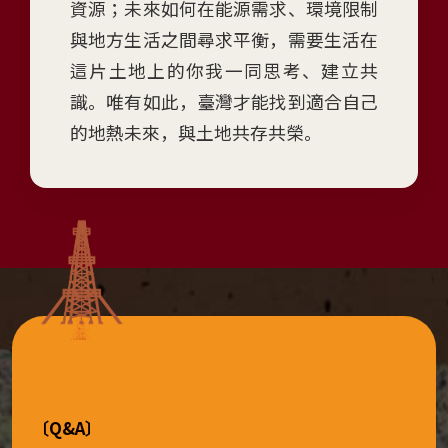
資源；未來如何在能源需求、環境限制
)
與地方生活之間尋求平衡，需要生活在
展
這片土地上的你我一同思考、建立共
覽
識。唯有如此，臺灣才能找到適合自己
日
的地熱未來，與土地共存共榮。
期：
2026
年
6
月
4
日
至
2027
年
4
〔Q&A〕
月