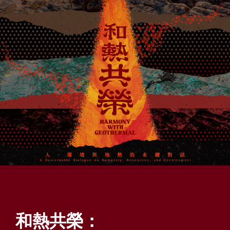
A
l
t
+
Z
到
下
方
頁
尾
和
:::
熱
共
榮
和熱共榮：
-