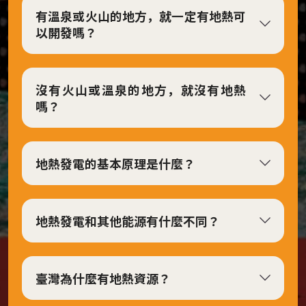
有溫泉或火山的地方，就一定有地熱可
覺
以開發嗎？
呈
現
板
沒有火山或溫泉的地方，就沒有地熱
塊
嗎？
地
熱
噴
地熱發電的基本原理是什麼？
發
與
人
地熱發電和其他能源有什麼不同？
類
社
會
臺灣為什麼有地熱資源？
永
續