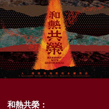
A
l
t
+
Z
到
下
方
頁
尾
和
:::
熱
共
榮
和熱共榮：
-