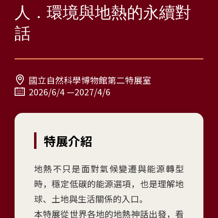
人
人．環境與地熱的永續對
-
話
環
境
與
地
熱
國立自然科學博物館第二特展室
的
2026/6/4 —2027/4/6
永
續
對
特展介紹
話
特
展
地熱不只是面對氣候變遷與能源轉型
(
時，穩定低碳的能源選項，也是理解地
H
球、土地與生活關係的入口。
a
r
本特展從世界各地的地熱神話出發，看