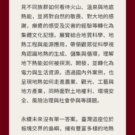
m
見不同族群如何看待火山、溫泉與地底
o
熱能，並將對自然的敬畏、對大地的感
n
謝，療癒的感受及災害的經驗等轉化為
y
w
集體文化記憶。展覽結合地質科學、地
i
熱工程與能源應用，帶領觀眾從科學視
t
角認識地熱的生成、儲集與循環，理解
h
地下熱能如何被探測、開發，並轉化為
G
e
電力與生活資源。透過國內外案例，也
o
呈現地熱如何走進農業、觀光、工藝與
t
地方產業，同時面對土地權利、環境安
h
全、風險治理與社會參與等課題。
e
r
m
永續未來沒有單一答案。臺灣這座位於
a
板塊交界的島嶼，擁有豐富多樣的地熱
l