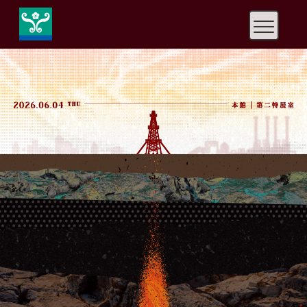
快
速
鍵
設
定
：
A
l
t
+
U
到
上
方
導
覽
、
A
l
t
+
C
到
中
央
內
容
、