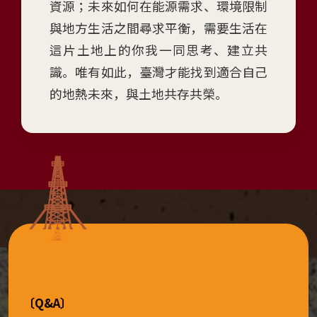
資源；未來如何在能源需求、環境限制
)
與地方生活之間尋求平衡，需要生活在
展
這片土地上的你我一同思考、建立共
覽
識。唯有如此，臺灣才能找到適合自己
日
的地熱未來，與土地共存共榮。
期：
2026
年
6
月
4
日
至
2027
年
4
〔Q&A〕
月