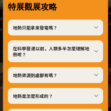
特展觀展攻略
6
日
展
地熱只能拿來發電嗎？
覽
地
點：
在科學發達以前，人類多半怎麼理解地
第
熱呢？
二
特
展
地熱資源到處都有嗎？
室
視
覺
地熱是怎麼形成的？
設
計：
視