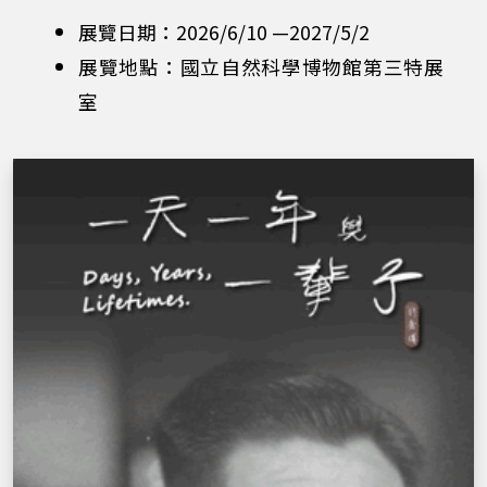
街
展覽日期：2026/6/10 —2027/5/2
展覽地點：國立自然科學博物館第三特展
人
室
文
風
景
紀
錄