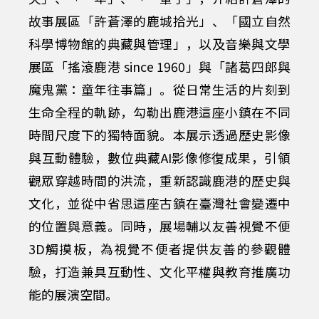
9
故事展區「許蒼澤的鹿城拾光」、「國立自然
6
科學博物館的典藏與管理」，以及音樂與文學
0
展區「搖滾鹿港 since 1960」與「諸葛四郎與
魔鬼黨：童年往事篇」。從日常生活的片刻到
年
生命全程的軌跡，勾勒出鹿港這座小鎮在不同
時間尺度下的獨特面貌。本展示透過歷史影像
代
與互動體驗，數位典藏AI影像修復成果，引領
觀眾穿越時間的洪流，重新認識鹿港的歷史與
鹿
文化，並從中省思這座古鎮在臺灣社會變遷中
的位置與意義。同時，展場輔以友善視覺不便
港
3D觸摸板，為視覺不便者提供友善的參觀體
驗，打造兼具互動性、文化平權與教育推廣功
老
能的展演空間。