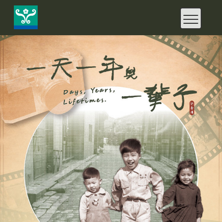
快
速
鍵
設
定
：
A
l
t
+
U
到
上
方
導
覽
、
A
l
t
+
C
到
中
央
內
容
、