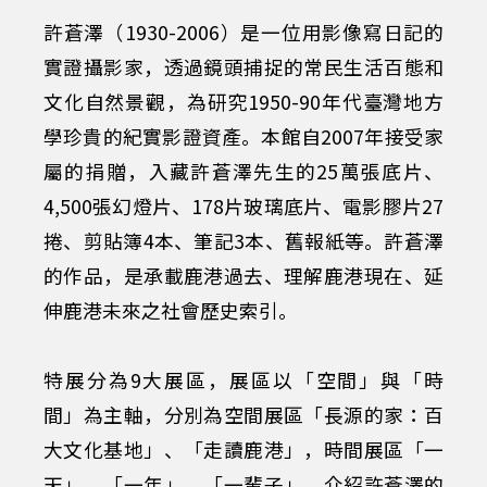
影
許蒼澤（1930-2006）是一位用影像寫日記的
特
實證攝影家，透過鏡頭捕捉的常民生活百態和
文化自然景觀，為研究1950-90年代臺灣地方
展
學珍貴的紀實影證資產。本館自2007年接受家
屬的捐贈，入藏許蒼澤先生的25萬張底片、
海
4,500張幻燈片、178片玻璃底片、電影膠片27
捲、剪貼簿4本、筆記3本、舊報紙等。許蒼澤
報
的作品，是承載鹿港過去、理解鹿港現在、延
伸鹿港未來之社會歷史索引。
：
特展分為9大展區，展區以「空間」與「時
1
間」為主軸，分別為空間展區「長源的家：百
大文化基地」、「走讀鹿港」，時間展區「一
天」、「一年」、「一輩子」，介紹許蒼澤的