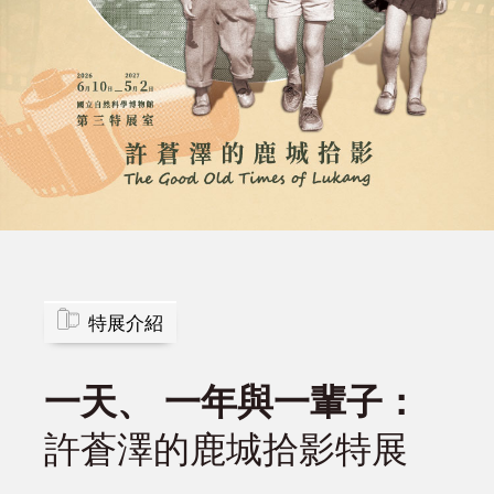
A
l
t
+
Z
到
下
方
頁
尾
許
:::
蒼
特展介紹
澤
一天、 一年與一輩子：
攝
許蒼澤的鹿城拾影特展