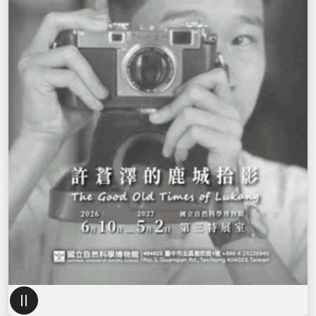
，
展
現
鹿
城
拾
影
主
II