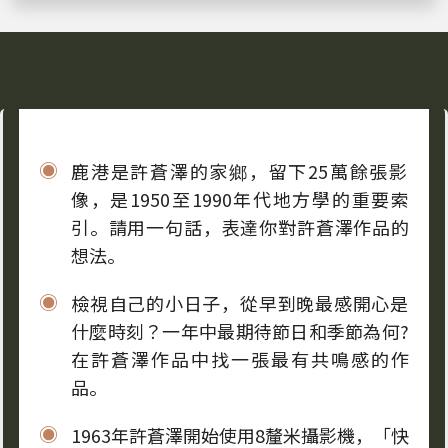
題
。
鹿港是許蒼澤的家鄉，留下25萬餘張影
像，是1950至1990年代地方學的重要索
引。請用一句話，表達你對許蒼澤作品的
想法。
檢視自己的小日子，從早到晚最感開心是
什麼時刻？一年中最期待節日和季節為何?
在許蒼澤作品中找一張最有共鳴感的作
品。
1963年許蒼澤開始使用8釐米攝影機，「快