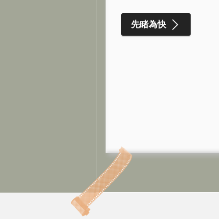
題
。
先睹為快