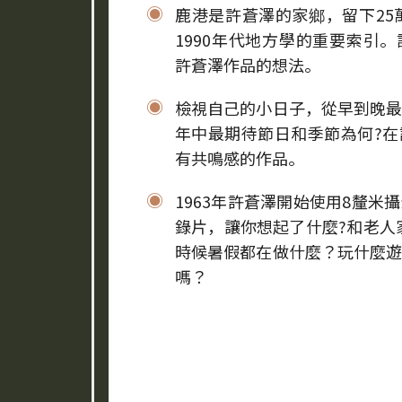
鹿港是許蒼澤的家鄉，留下25萬
人
1990年代地方學的重要索引
許蒼澤作品的想法。
文
檢視自己的小日子，從早到晚
風
年中最期待節日和季節為何?
有共鳴感的作品。
景
1963年許蒼澤開始使用8釐米
錄片，讓你想起了什麼?和老人
紀
時候暑假都在做什麼？玩什麼
嗎？
錄
，