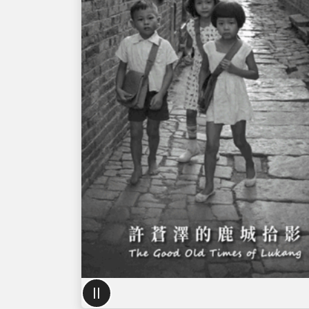
特
展
海
報
：
1
9
II