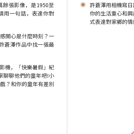
餘張影像，是1950至
許蒼澤用相機寫日
。請用一句話，表達你對
你的生活重心和興
式表達對家鄕的情
最感開心是什麼時刻？一
在許蒼澤作品中找一張最
攝影機，「快樂暑假」紀
家聊聊他們的童年吧!小
遊戲？和你的童年有差別