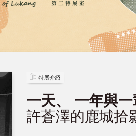
特展介紹
一天、 一年與一
許蒼澤的鹿城拾