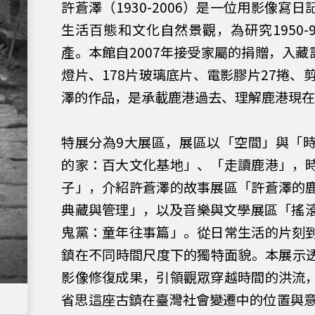
許蒼澤（1930-2006）是一位用影像
生活百態和文化自然景觀，為研究1950
產。本館自2007年接受家屬的捐贈，入藏許
燈片、178片玻璃底片、電影膠片27捲、
澤的作品，是承載鹿港過去、理解鹿港現
特展分為9大展區，展區以「空間」與「
的家：百大文化基地」、「走讀鹿港」，
子」，介紹許蒼澤的故事展區「許蒼澤的
典藏與管理」，以及音樂與文學展區「搖滾鹿港
鬼黨：童年往事篇」。從日常生活的片刻
鎮在不同時間尺度下的獨特面貌。本展示透
影像修復成果，引領觀眾穿越時間的洪流
省思這座古鎮在臺灣社會變遷中的位置與意