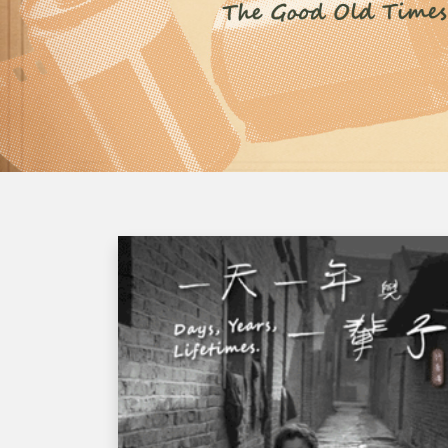
A
l
t
+
Z
到
下
方
頁
尾
許
:::
蒼
澤
攝
影