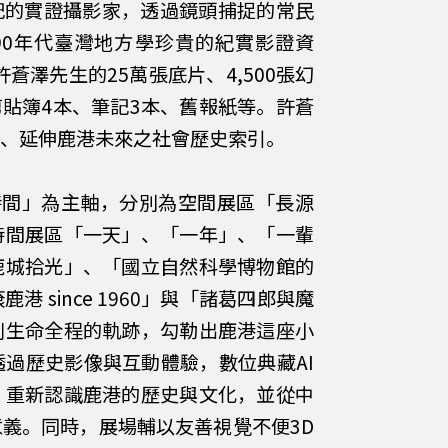
寫日記的實證攝影家，透過鏡頭捕捉的常民
-90年代臺灣地方學珍貴的紀實影證資
蒼澤先生的25萬張底片、4,500張幻
剪貼簿4本、筆記3本、舊報紙等。許蒼
在、延伸鹿港未來之社會歷史索引。
時間」為主軸，分別為空間展區「長源
時間展區「一天」、「一年」、「一輩
鹿城拾光」、「國立自然科學博物館的
 since 1960」與「諸葛四郎與魔
到生命全程的軌跡，勾勒出鹿港這座小
過歷史影像與互動體驗，數位典藏AI
，重新認識鹿港的歷史與文化，並從中
義。同時，展場輔以友善視覺不便3D