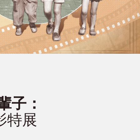
輩子：
影特展