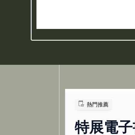
展
現
鹿
城
拾
影
熱門推薦
主
特展電子