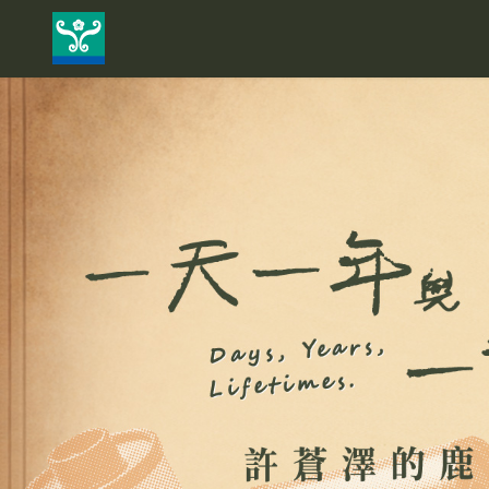
快
速
鍵
設
定
：
A
l
t
+
U
到
上
方
導
覽
、
A
l
t
+
C
到
中
央
內
容
、