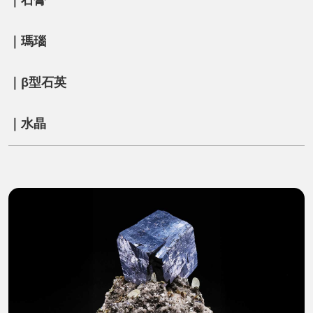
｜瑪瑙
｜β型石英
｜水晶