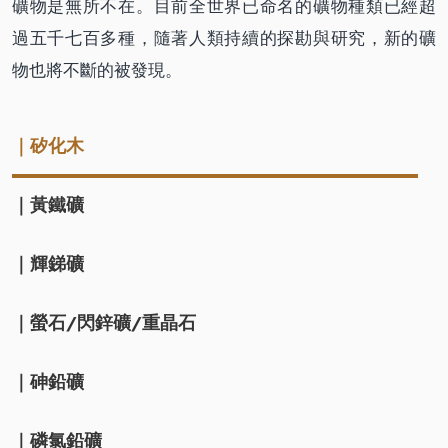
礦物是無所不在。目前全世界已命名的礦物種類已經超
過五千七百多種，隨著人類持續的探勘與研究，新的礦
物也將不斷的被發現。
｜矽化木
｜黃鐵礦
｜輝銻礦
｜螢石/閃鋅礦/重晶石
｜砷鉛礦
｜磷氯鉛礦