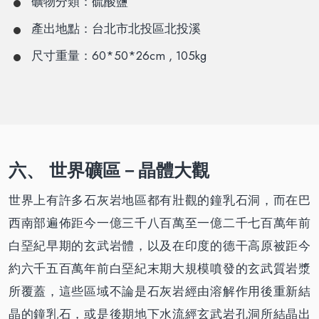
礦物分類：硫酸鹽
產出地點：台北市北投區北投溪
尺寸重量：60*50*26cm , 105kg
六、 世界礦區－晶體大觀
世界上有許多石灰岩地區都有壯觀的鐘乳石洞，而在巴
西南部遍佈距今一億三千八百萬至一億二千七百萬年前
白堊紀早期的玄武岩體，以及在印度的德干高原被距今
約六千五百萬年前白堊紀末期大規模噴發的玄武質岩漿
所覆蓋，這些區域不論是石灰岩經由溶解作用後重新結
晶的鐘乳石，或是後期地下水流經玄武岩孔洞所結晶出