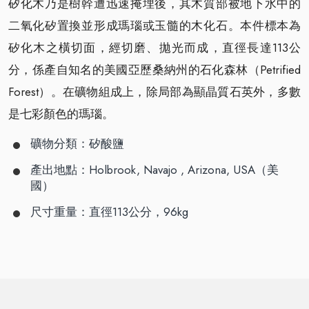
矽化木乃是樹幹遭迅速掩埋後，其木質部被地下水中的
二氧化矽置換並形成瑪瑙或玉髓的木化石。本件標本為
矽化木之橫切面，經切磨、拋光而成，直徑長達113公
分，係產自知名的美國亞歷桑納州的石化森林（Petrified
Forest）。在礦物組成上，除局部為顯晶質石英外，多數
是七彩顏色的瑪瑙。
礦物分類：矽酸鹽
產出地點：Holbrook, Navajo , Arizona, USA（美
國）
尺寸重量：直徑113公分，96kg