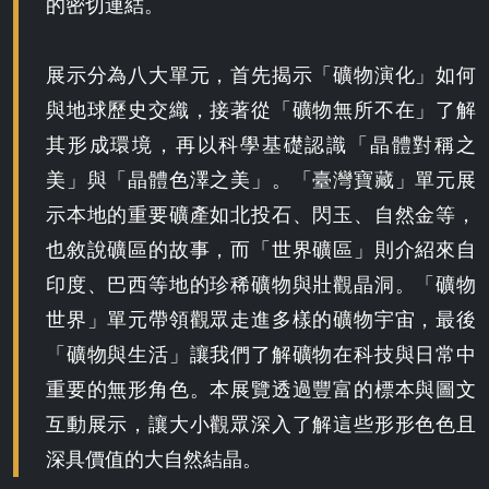
的密切連結。
常
展示分為八大單元，首先揭示「礦物演化」如何
設
與地球歷史交織，接著從「礦物無所不在」了解
其形成環境，再以科學基礎認識「晶體對稱之
展
美」與「晶體色澤之美」。「臺灣寶藏」單元展
主
示本地的重要礦產如北投石、閃玉、自然金等，
也敘說礦區的故事，而「世界礦區」則介紹來自
視
印度、巴西等地的珍稀礦物與壯觀晶洞。「礦物
世界」單元帶領觀眾走進多樣的礦物宇宙，最後
覺
「礦物與生活」讓我們了解礦物在科技與日常中
重要的無形角色。本展覽透過豐富的標本與圖文
互動展示，讓大小觀眾深入了解這些形形色色且
深具價值的大自然結晶。