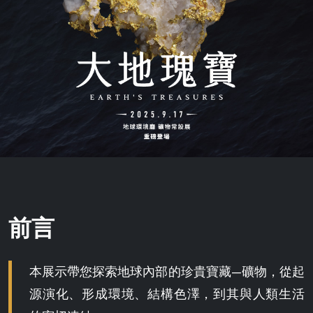
大
地
前言
瑰
本展示帶您探索地球內部的珍貴寶藏—礦物，從起
寶
源演化、形成環境、結構色澤，到其與人類生活